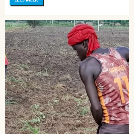
WIE
KIJKT
ER
OM
NAAR
DE
STRAATKINDEREN
IN
KATHMANDU?