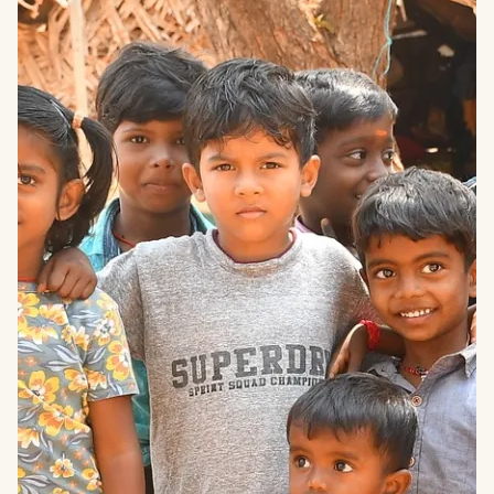
SCHOOL
MAFETENG,
LESOTHO