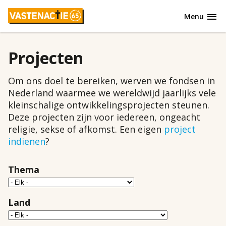
Overslaan
Menu
en
naar
de
Projecten
inhoud
gaan
Om ons doel te bereiken, werven we fondsen in
Nederland waarmee we wereldwijd jaarlijks vele
kleinschalige ontwikkelingsprojecten steunen.
Deze projecten zijn voor iedereen, ongeacht
religie, sekse of afkomst. Een eigen
project
indienen
?
Thema
Skip
to
view
Land
results