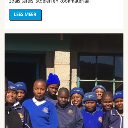
zoals tafels, stoelen en kookmateriaal.
LEES MEER
OVER
INRICHTING
KINDEROPVANGCENTRUM
IN
SENA,
BOLIVIA