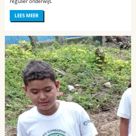
regulier onderwijs.
LEES MEER
OVER
SCHOLING
VOOR
NOMADENKINDEREN
IN
INDIA