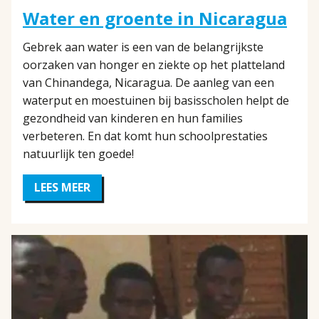
Water en groente in Nicaragua
Gebrek aan water is een van de belangrijkste
oorzaken van honger en ziekte op het platteland
van Chinandega, Nicaragua. De aanleg van een
waterput en moestuinen bij basisscholen helpt de
gezondheid van kinderen en hun families
verbeteren. En dat komt hun schoolprestaties
natuurlijk ten goede!
LEES MEER
OVER
WATER
EN
GROENTE
IN
NICARAGUA