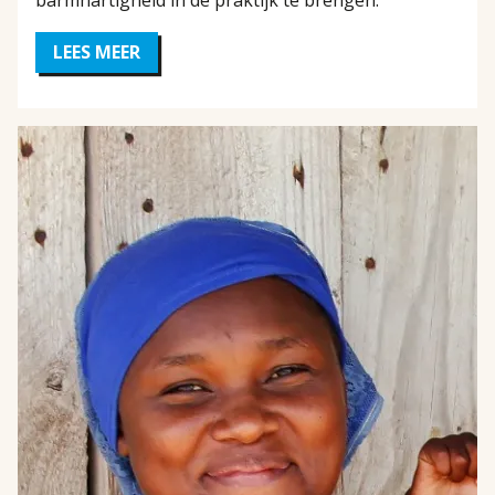
barmhartigheid in de praktijk te brengen.
LEES MEER
OVER
EN
HIJ
ZEI:
'GEVEN
JULLIE
HEN
MAAR
TE
ETEN'