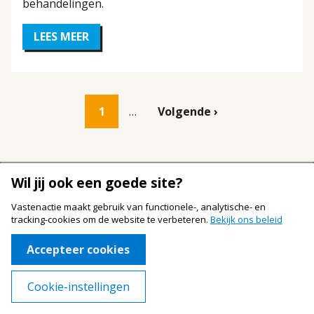
behandelingen.
LEES MEER
OVER
ONDERWIJS
EN
BEGELEIDING
IN
KAMEROEN
Pagina
1
Volgende
Volgende ›
Paginering
pagina
Wil jij ook een goede site?
Vastenactie maakt gebruik van functionele-, analytische- en
Jaarverslagen
Footer
tracking-cookies om de website te verbeteren.
Bekijk ons beleid
Over Vastenactie
navigation
Accepteer cookies
Werken bij Vastenactie
Cookie-instellingen
Klachten