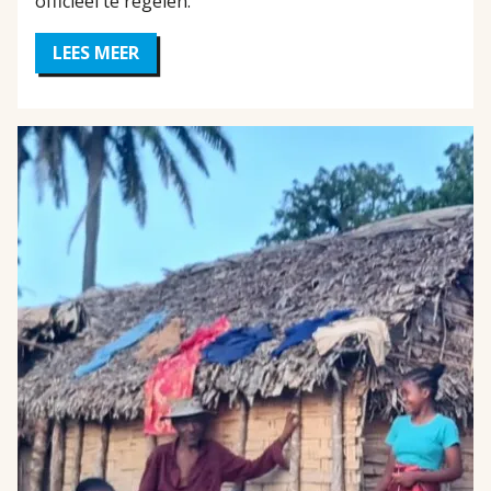
officieel te regelen.
LEES MEER
OVER
BEGELEIDING
EN
ONDERSTEUNING
VOOR
HAÏTIAANSE
MIGRANTEN
IN
DOMINICAANSE
REPUBLIEK