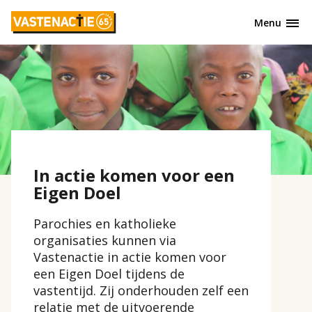
Overslaan
Menu
en
naar
de
inhoud
gaan
In actie komen voor een
Eigen Doel
Parochies en katholieke
organisaties kunnen via
Vastenactie in actie komen voor
een Eigen Doel tijdens de
vastentijd. Zij onderhouden zelf een
relatie met de uitvoerende