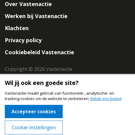
Over Vastenactie
navigation
Werken bij Vastenactie
Klachten
Privacy policy
Cookiebeleid Vastenactie
Copyright © 2026 Vastenactie
Wil jij ook een goede site?
Vastenactie maakt gebruik van functionele-, analytische- en
tracking-cookies om de website te verbeteren.
Bekijk ons beleid
Materialen bestellen
Accepteer cookies
0 items toegevoegd
Cookie-instellingen
WINKELMAND BEKIJKEN