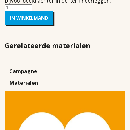
bijvoorbeeld achter in de kerk neerleggen.
Hoeveelheid
IN WINKELMAND
Gerelateerde materialen
Skip
to
Campagne
view
Materialen
results