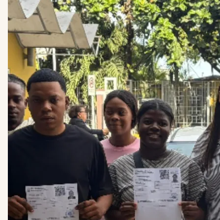
HAÏTIAANSE
MIGRANTEN
IN
DOMINICAANSE
REPUBLIEK