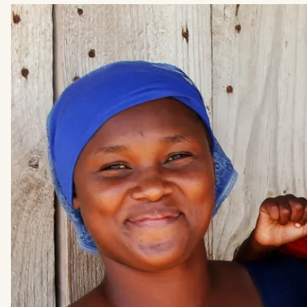
LEES
MEER
OVER
ADVENTSACTIE
2026
-
GEEF
HOOP,
GEEF
EEN
TOEKOMST