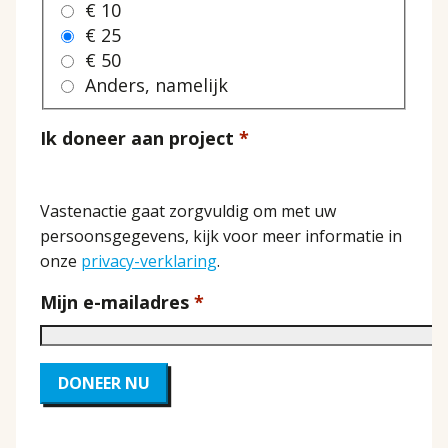
€ 10
€ 25
€ 50
Anders, namelijk
Ik doneer aan project
Privacy
Vastenactie gaat zorgvuldig om met uw
Voorwaarden
persoonsgegevens, kijk voor meer informatie in
onze
privacy-verklaring
.
Mijn e-mailadres
DONEER NU