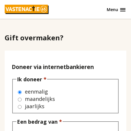
Overslaan
Menu
en
naar
de
inhoud
Gift overmaken?
gaan
Doneer via internetbankieren
Ik doneer
eenmalig
maandelijks
jaarlijks
Een bedrag van