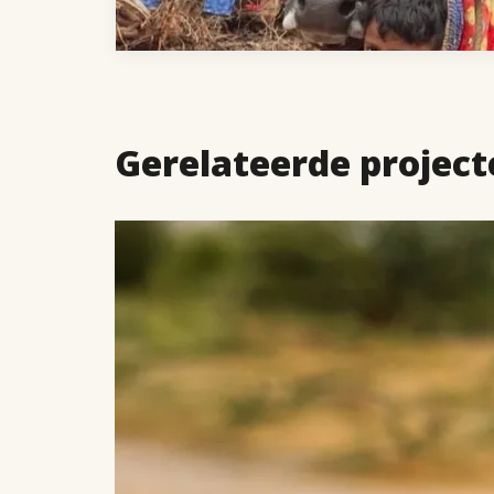
Gerelateerde project
LEES
MEER
OVER
ADVENTSACTIE
2025
-
KOESTER
EEN
KIND,
BOUW
MEE
AAN