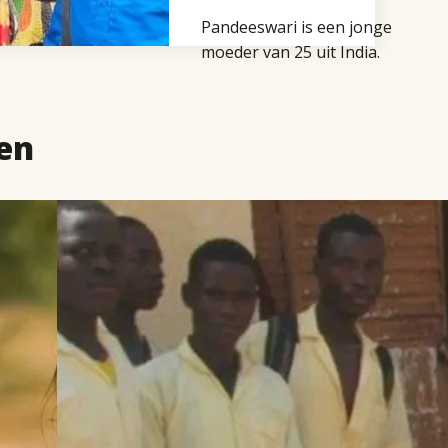
Pandeeswari is een jonge
moeder van 25 uit India.
Samen het haar man
Annamalai en haar twee
zoontjes (zes jaar en zes
en
maanden) trekt ze met
bont versierde stieren
van dorp naar dorp. Het
LEES
is een kleurige
MEER
OVER
bezienswaardigheid die
ONDERWIJS
altijd veel toeschouwers
EN
BEGELEIDING
trekt. Voor deze Indiase
IN
nomaden is het vaak de
KAMEROEN
enige manier om wat geld
te verdienen.