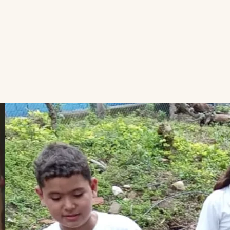
LEES
MEER
OVER
WATER
EN
GROENTE
IN
NICARAGUA