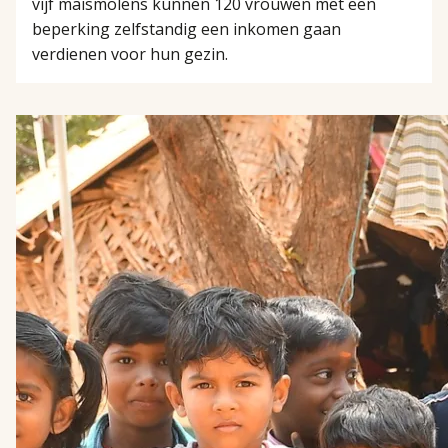
vijf maïsmolens kunnen 120 vrouwen met een
beperking zelfstandig een inkomen gaan
verdienen voor hun gezin.
LEES
MEER
OVER
SCHOLING
VOOR
NOMADENKINDEREN
IN
INDIA