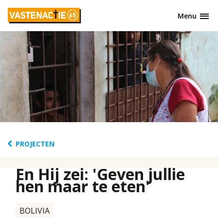
Overslaan
Menu
en
naar
de
inhoud
gaan
PROJECTEN
En Hij zei: 'Geven jullie
hen maar te eten'
BOLIVIA