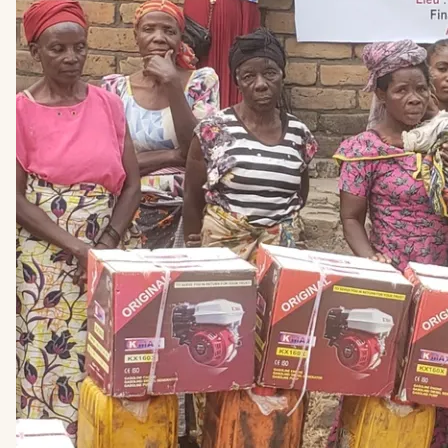
KANSEN
VOOR
VROUWEN
MET
EEN
BEPERKING
IN
DE
DR
CONGO