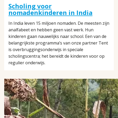
Scholing voor
nomadenkinderen in India
In India leven 15 miljoen nomaden. De meesten zijn
analfabeet en hebben geen vast werk. Hun
kinderen gaan nauwelijks naar school. Een van de
belangrijkste programma’s van onze partner Tent
is overbruggingsonderwijs in speciale
scholingscentra; het bereidt de kinderen voor op
regulier onderwijs.
LEES
MEER
OVER
SORGHUM
ZORGT
VOOR
VOEDSELZEKERHEID
EN