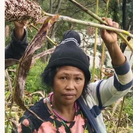
EEN
NIEUWE
BRON
VAN
INKOMSTEN