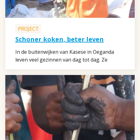
PROJECT
Schoner koken, beter leven
In de buitenwijken van Kasese in Oeganda
leven veel gezinnen van dag tot dag. Ze
hebben kleine handeltjes of werken als
dagloner of bodaboda-chauffeur, de
alomtegenwoordige brommertaxi’s. De
vrouwen verzorgen de dagelijkse maaltijden.
Die worden gekookt op vuur, waarvoor
houtskool of sprokkelhout wordt gebruikt.
Hout wordt echter schaars en duur en de
dagelijkse brandstof voor het kookvuur
neemt dan ook een groot deel van het
gezinsinkomen in beslag. Bovendien is de