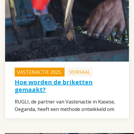
rook erg schadelijk voor de gezondheid. Het
genoemde bedrag betreft de opstartfase, we
gaan nu geld inzamelen voor de volgende
fase.
VASTENACTIE 2025
VERHAAL
Hoe worden de briketten
gemaakt?
RUGLI, de partner van Vastenactie in Kasese,
Oeganda, heeft een methode ontwikkeld om
van gft-afval briketten te maken die gebruikt
kunnen worden voor de vuren waar de
vrouwen de dagelijkse maaltijden op koken.