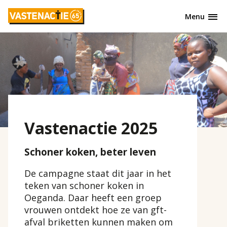
Overslaan
Menu
en
naar
de
inhoud
gaan
Vastenactie 2025
Schoner koken, beter leven
De campagne staat dit jaar in het
teken van schoner koken in
Oeganda. Daar heeft een groep
vrouwen ontdekt hoe ze van gft-
afval briketten kunnen maken om