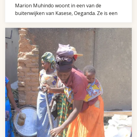
Marion Muhindo woont in een van de
buitenwijken van Kasese, Oeganda. Ze is een
van de ruim 200 vrouwen die werkt in het
Vastenactie-campagneproject 2025. Dankzij de
productie van briketten veranderde haar
leven. Ze zit vol plannen voor de nabije en iets
verdere toekomst!