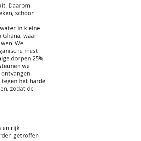
uit. Daarom
eken, schoon
water in kleine
n Ghana, waar
uwen. We
rganische mest
mige dorpen 25%
 steunen we
ontvangen
e tegen het harde
en, zodat de
 en rijk
rden getroffen