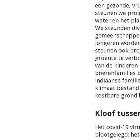
een gezonde, vr
steunen we proj
water en het pl
We steunden dive
gemeenschappen
jongeren worden
steunen ook pro
groente te verb
van de kinderen 
boerenfamilies b
Indiaanse famili
klimaat bestand
kostbare grond 
Kloof tusse
Het covid-19 vir
blootgelegd: he