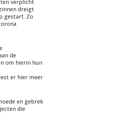
ten verplicht
zinnen dreigt
p gestart. Zo
 corona
e
aan de
en om hierin hun
est er hier meer
armoede en gebrek
jecten die