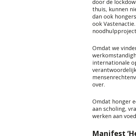
door de lockdow
thuis, kunnen n
dan ook hongersn
ook Vastenactie
noodhulpprojec
Omdat we vinden
werkomstandighe
internationale 
verantwoordelij
mensenrechtenve
over.
Omdat honger een
aan scholing, vr
werken aan voed
Manifest ‘H