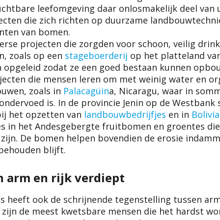
uchtbare leefomgeving daar onlosmakelijk deel van 
ecten die zich richten op duurzame landbouwtechni
anten van bomen.
rse projecten die zorgden voor schoon, veilig drink
, zoals op een
stageboerderij
op het platteland va
 opgeleid zodat ze een goed bestaan kunnen opbo
jecten die mensen leren om met weinig water en o
ouwen, zoals in
Palacagüin
a, Nicaragu, waar in som
ondervoed is. In de provincie Jenin op de Westbank
ij het opzetten van
landbouwbedrijfjes
en in
Bolivia
es in het Andesgebergte fruitbomen en groentes di
 zijn. De bomen helpen bovendien de erosie indamm
behouden blijft.
n arm en rijk verdiept
us heeft ook de schrijnende tegenstelling tussen arm
t zijn de meest kwetsbare mensen die het hardst wo