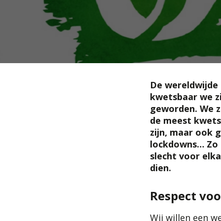
De wereldwijde 
kwetsbaar we zi
geworden. We zi
de meest kwetsb
zijn, maar ook 
lockdowns… Zo 
slecht voor elk
dien.
Respect voo
Wij willen een w